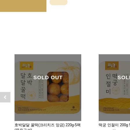
SOLD OUT
SOL
호박달달 꿀떡(크리치즈 앙금) 220g-5팩
떡궁 인절미 200g