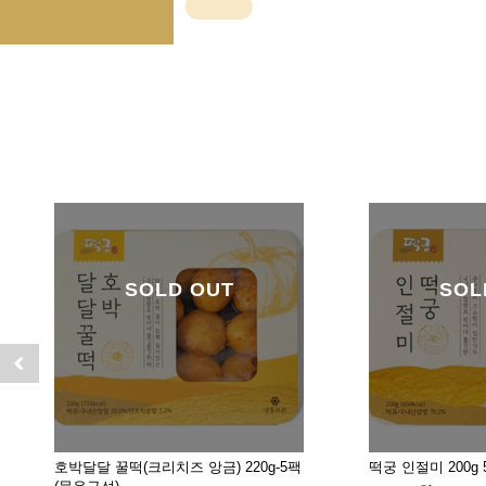
SOLD OUT
SOL
호박달달 꿀떡(크리치즈 앙금) 220g-5팩
떡궁 인절미 200g